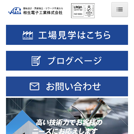
ホーム
会社案内
基板実装
設備紹介
組み立て
採用情報
募集要項-営業職
実装基板検査員兼管理の出来る人
組立作業の指導兼管理の出来る人