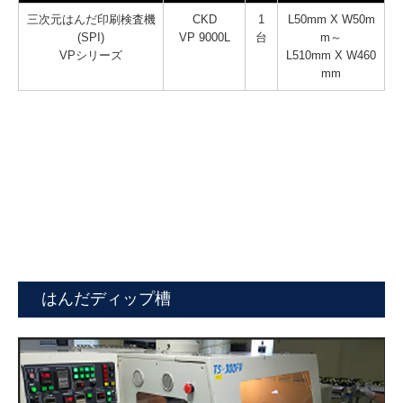
三次元はんだ印刷検査機
CKD
1
L50mm X W50m
(SPI)
VP 9000L
台
m～
VPシリーズ
L510mm X W460
mm
はんだディップ槽