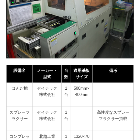
設備名
メーカー・
台
適用基板
備考
型式
数
サイズ
はんだ槽
セイテック
1
500mm×
株式会社
台
400mm
スプレーフ
セイテック
1
高性度なスプレー
ラクサー
株式会社
台
フラクサー搭載
コンプレッ
北越工業
1
1320×70