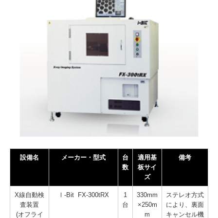
設備名
メーカー・型式
台
適用基
備考
数
板サイ
ズ
X線自動検
Ⅰ-Bit FX-300tRX
1
330mm
ステレオ方式
査装置
台
×250m
により
、裏面
(オフライ
m
キャンセル機