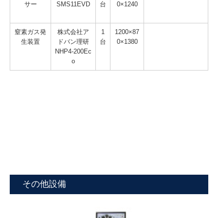
サー
SMS11EVD
台
0×1240
窒素ガス発
株式会社ア
1
1200×87
生装置
ドバン理研
台
0×1380
NHP4-200Ec
o
その他設備