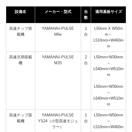
設備名
メーカー・型式
台
適用基板サイズ
数
高速チップ搭
YAMAHA/i-PULSE
1
L50mm X W50m
載機
M6e
台
m～
L510mm×W460m
m
高速汎用搭載
YAMAHA/i-PULSE
2
L50mm×W30mm
機
M20
台
～
L540mm×W510m
m
L50mm×W30mm
～
L640mm×W510m
m
高速チップ搭
YAMAHA/i-PULSE
1
L50mm×W50mm
載機
YS24（小型高速モジュ
台
～
ラー）
L510mm×W460m