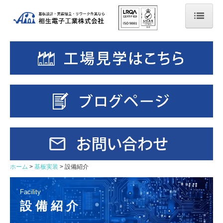
ホーム
会社案内
基板実装
設備紹介
組み立て
採用情報
ホーム
基板実装
設備紹介
募集要項-営業職
実装基板検査員兼管理の出来る人
Facility
設 備 紹 介
組立作業の指導兼管理の出来る人