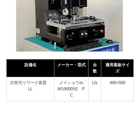
設備名
メーカー・型式
台
適用基板サイ
数
ズ
次世代リワーク装置
メイショウ㈱
1台
400×500
LL
MS9000SE P
C