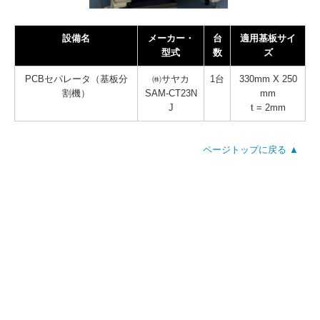
設備名
メーカー・
台
適用基板サイ
型式
数
ズ
PCBセパレータ（基板分
㈱サヤカ
1台
330mm X 250
割機）
SAM-CT23N
mm
J
t = 2mm
ページトップに戻る ▲