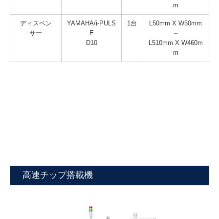
m
ディスペン
YAMAHA/i-PULS
1台
L50mm X W50mm
サー
E
～
D10
L510mm X W460m
m
高速チップ搭載機