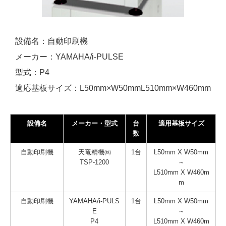
設備名：自動印刷機
メーカー：YAMAHA/i-PULSE
型式：P4
適応基板サイズ：L50mm×W50mmL510mm×W460mm
設備名
メーカー・型式
台
適用基板サイズ
数
自動印刷機
天竜精機㈱
1台
L50mm X W50mm
TSP-1200
～
L510mm X W460m
m
自動印刷機
YAMAHA/i-PULS
1台
L50mm X W50mm
E
～
P4
L510mm X W460m