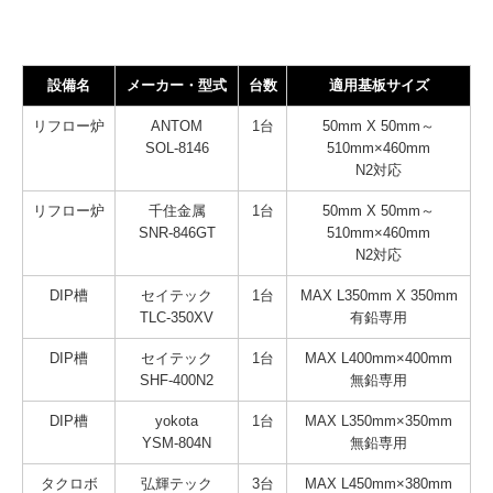
設備名
メーカー・型式
台数
適用基板サイズ
リフロー炉
ANTOM
1台
50mm X 50mm～
SOL-8146
510mm×460mm
N2対応
リフロー炉
千住金属
1台
50mm X 50mm～
SNR-846GT
510mm×460mm
N2対応
DIP槽
セイテック
1台
MAX L350mm X 350mm
TLC-350XV
有鉛専用
DIP槽
セイテック
1台
MAX L400mm×400mm
SHF-400N2
無鉛専用
DIP槽
yokota
1台
MAX L350mm×350mm
YSM-804N
無鉛専用
タクロボ
弘輝テック
3台
MAX L450mm×380mm