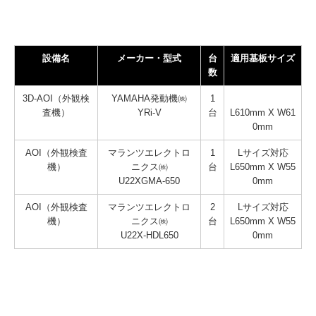
設備名
メーカー・型式
台
適用基板サイズ
数
3D-AOI（外観検
YAMAHA発動機㈱
1
査機）
YRi-V
台
L610mm X W61
0mm
AOI（外観検査
マランツエレクトロ
1
Lサイズ対応
機）
ニクス㈱
台
L650mm X W55
U22XGMA-650
0mm
AOI（外観検査
マランツエレクトロ
2
Lサイズ対応
機）
ニクス㈱
台
L650mm X W55
U22X-HDL650
0mm