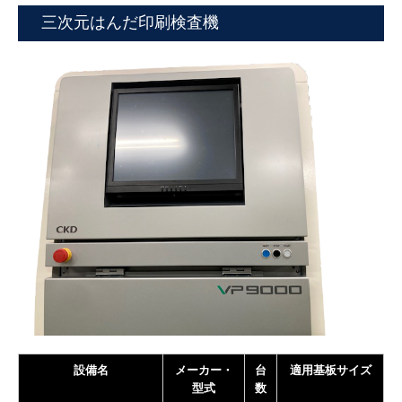
三次元はんだ印刷検査機
設備名
メーカー・
台
適用基板サイズ
型式
数