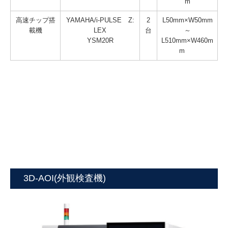
m
高速チップ搭
YAMAHA/i-PULSE Z:
2
L50mm×W50mm
載機
LEX
台
～
YSM20R
L510mm×W460m
m
3D-AOI(外観検査機)